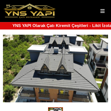
YNS YAPI Olarak Çatı Kiremit Çeşitleri - Likit İzol