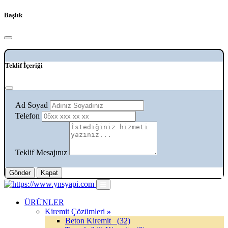
Başlık
Teklif İçeriği
Ad Soyad
Telefon
Teklif Mesajınız
Gönder
Kapat
ÜRÜNLER
Kiremit Çözümleri
»
Beton Kiremit
(32)