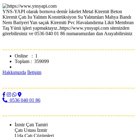
YNS-YAPI olarak bornova demi̇r i̇skelet Metal Kiremit Beton
Kiremit Çatı Isı Yalıtım Konstrüksiyon Su Yalıtımları Mahya Bandı
Nem Bariyeri Yan saçak Kiremiti Pvc Havalandırma Likit Membran
Taş Yünü işleri yapmaktayız..https://www.ynsyapi.com sitenizden
görebilirsiniz ve 0536 040 01 86 numaramızdan dan Arayabilirsiniz
Ziyaretciler
Online : 1
Toplam : 359099
Sitemap
Hakkımızda
İletişim
Sosyal Media
0536 040 01 86
Etiketler
İzmir Çatı Tamiri
Çatı Ustası İzmir
Urla Çatı Çözümleri