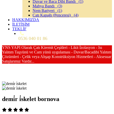
Duvar ve Baca Dibi Bandı
(1)
Mahya Bandı
(3)
Nem Bariyeri
(1)
Çatı Kapağı (Penceresi)
(4)
HAKKIMIZDA
İLETİŞİM
TEKLİF
0536 040 01 86
YNS YAPI Olarak Çatı Kiremit Çeşitleri - Likit İzolasyon - Isı
Yalıtım Taşyünü ve Cam yünü uygulaması - Duvar/Bacadibi Yalıtım
Çözümleri - Çelik veya Ahşap Konstrüksiyon Hizmetleri - Aksesuar
Satışlarımız Vardır...
demi̇r i̇skelet bornova