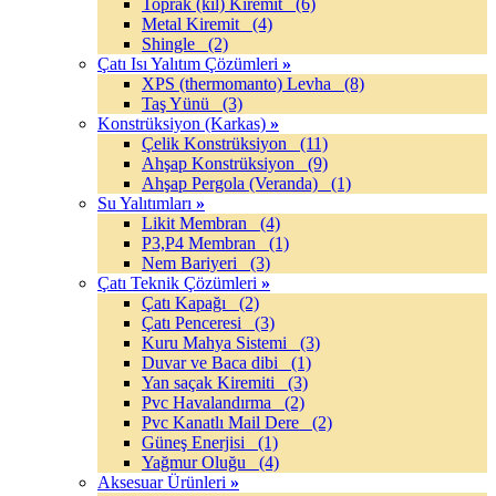
Toprak (kil) Kiremit
(6)
Metal Kiremit
(4)
Shingle
(2)
Çatı Isı Yalıtım Çözümleri
»
XPS (thermomanto) Levha
(8)
Taş Yünü
(3)
Konstrüksiyon (Karkas)
»
Çelik Konstrüksiyon
(11)
Ahşap Konstrüksiyon
(9)
Ahşap Pergola (Veranda)
(1)
Su Yalıtımları
»
Likit Membran
(4)
P3,P4 Membran
(1)
Nem Bariyeri
(3)
Çatı Teknik Çözümleri
»
Çatı Kapağı
(2)
Çatı Penceresi
(3)
Kuru Mahya Sistemi
(3)
Duvar ve Baca dibi
(1)
Yan saçak Kiremiti
(3)
Pvc Havalandırma
(2)
Pvc Kanatlı Mail Dere
(2)
Güneş Enerjisi
(1)
Yağmur Oluğu
(4)
Aksesuar Ürünleri
»