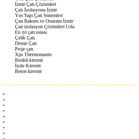
İzmir Çatı Çözümleri
Çatı İzolasyonu İzmir
Yns Yapı Çatı Sistemleri
Çatı Bakımı ve Onarımı İzmir
Çatı izolasyon Çözümleri Urla
En iyi çatı ustası
Çelik Çatı
Demir Çatı
Proje çatı
Xps Thermomanto
Renkli kiremit
İzole Kiremit
Beton kiremit
Beğenilenler
»
beşik örtüsü çelik k…
»
antrasit beton kirem…
»
thermomanto isı yalı…
»
xps thermomanto ısı …
»
braas kiremit
»
metal kiremit renkle…
»
demi̇r konstrüksi̇yo…
»
braas çatı
»
kahverengi kiremit